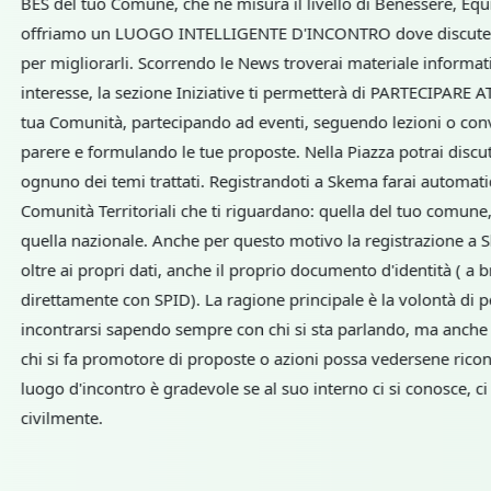
diventano l'elemento pr
un peer, cioè un nodo d
perfettamente con il con
«pensare da specie» av
come il Corona Virus ci
più molto senso. Da qui
luogo» come cluster dell
Manzini ha conferito lo
di luogo: insieme di per
che condividono anche l
quale hanno un particola
radicata, possono opera
sulle relazioni fra atto
“relazione”: ciascuna rel
comunità e il nostro la
questo capitale, facend