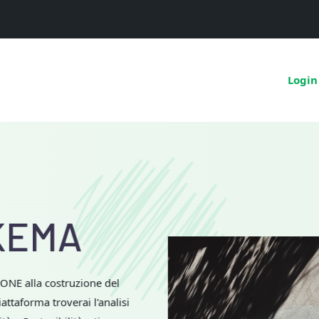
Login
he
unità e
vazione Sociale
iente sociale ed economico in cui agiamo non più in maniera
osistema (Ecosyskema) all'interno del quale le relazioni