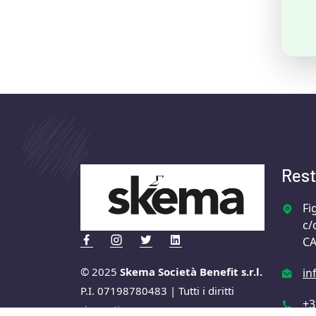
Rest
Fi
c/
CA
© 2025
Skema Società Benefit s.r.l.
in
P.I. 07198780483 | Tutti i diritti
+3
riservati.