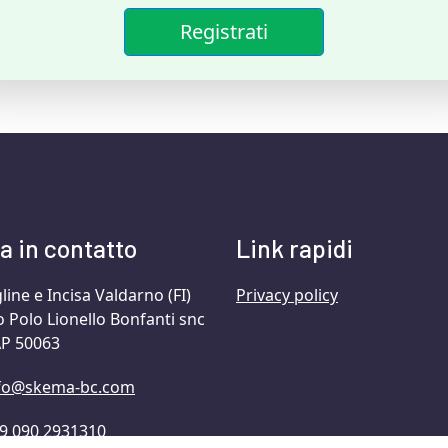
Registrati
a in contatto
Link rapidi
gline e Incisa Valdarno (FI)
Privacy policy
o Polo Lionello Bonfanti snc
P 50063
fo@skema-bc.com
9 090 2931310