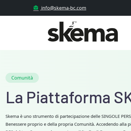
info@skema-bc.com
Comunità Turistic
Le Com
l'Inno
Skema concepisce l'amb
canonica, ma come un ec